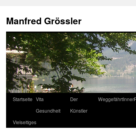
Manfred Grössler
Startseite
Vita
Der
WeggefährtInnen
Zum
Gesundheit
Künstler
Inhalt
Vielseitiges
springen