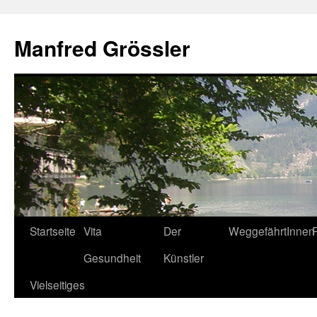
Manfred Grössler
Startseite
Vita
Der
WeggefährtInnen
Zum
Gesundheit
Künstler
Inhalt
Vielseitiges
springen